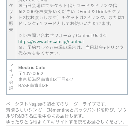
ケ
※当日会場にてチケット代とフード＆ドリンク代
ッ
￥2,000をお支払いください（Food & Drinkチケッ
ト
ト2枚お渡しします）チケットは2ドリンク、または1
販
ドリンク+１フードとしてお使いいただけます。
売
▷▷お問い合わせフォーム / Contact Us◁◁
https://www.ele-cafe.jp/contact
※ご予約なしでご来場の場合は、当日料金+ドリンク
代をお支払ください。
ラ
Electric Cafe
イ
〒107-0062
ブ
東京都港区南青山3丁目4-2
会
BASE南青山3F
場
ベーシストNagisaの初めてのリーダーライブです。
素晴らしいシンガーClémentineとバックバンドを呼び、ソウ
ルやR&Bの名曲を中心にお届けします。
ゆったりと心地よくエキサイトする夜をお過ごしください。