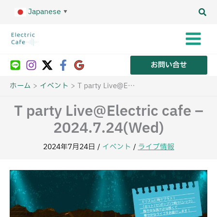
内
Japanese
容
▼
を
ス
キ
ッ
プ
お問い合せ
ホーム
イベント
T party Live@Electric cafe – 2024.7.24(Wed)
T party Live@Electric cafe –
2024.7.24(Wed)
2024年7月24日
/
イベント
/
ライブ情報