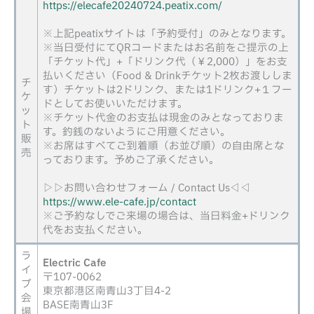
https://elecafe20240724.peatix.com/
※上記peatixサイトは「予約受付」のみとなります。
※当日受付にてQRコードまたはお名前をご提示の上
「チケット代」+「ドリンク代（￥2,000）」をお支
払いください（Food & Drinkチケット2枚お渡ししま
チ
す）チケットは2ドリンク、または1ドリンク+１フー
ケ
ドとしてお使いいただけます。
ッ
※チケット代金のお支払は現金のみとなっておりま
ト
す。釣銭のないようにご用意ください。
販
※お席はすべてご到着順（お並び順）の自由席とな
売
っております。予めご了承ください。
▷▷お問い合わせフォーム / Contact Us◁◁
https://www.ele-cafe.jp/contact
※ご予約なしでご来場の場合は、当日料金+ドリンク
代をお支払ください。
ラ
Electric Cafe
イ
〒107-0062
ブ
東京都港区南青山3丁目4-2
会
BASE南青山3F
場