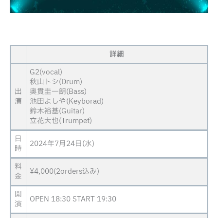
詳細
G2(vocal)
秋山トシ(Drum)
出
奥貫圭一朗(Bass)
演
池田よしや(Keyborad)
鈴木裕基(Guitar)
立花大也(Trumpet)
日
2024年7月24日(水)
時
料
¥4,000(2orders込み)
金
開
OPEN 18:30 START 19:30
演