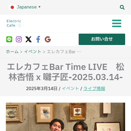
内
Japanese
容
▼
を
ス
キ
ッ
プ
お問い合せ
ホーム
イベント
エレカフェBar Time LIVE 松林杏悟 x 囃子匠-2025.03.14-
エレカフェBar Time LIVE 松
林杏悟 x 囃子匠-2025.03.14-
2025年3月14日
/
イベント
/
ライブ情報