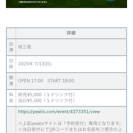
詳細
出
桂三若
演
日
2025年 7/13(日)
時
開
OPEN 17:00 START 18:00
演
料
前売¥5,000（１ドリンク付）
金
当日¥5,500（１ドリンク付）
https://peatix.com/event/4373351/view
※上記peatixサイトは「予約受付」専用となります。
※当日受付にてQRコードまたはお名前をご提示の上