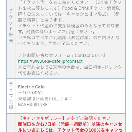
「チケット代」をお支払いください。（Drinkチケッ
ト１枚お渡しします）Food & Drinkチケット消費以
チ
降のご注文については「キャッシュオン形式」（都
ケ
度ご精算）となります。
ッ
※チケット代金のお支払は現金のみとなっておりま
ト
す。釣銭のないようにご用意ください。
販
※お席はすべてご到着順（お並び順）の自由席とな
売
っております。予めご了承ください。
▷▷お問い合わせフォーム / Contact Us◁◁
https://www.ele-cafe.jp/contact
※ご予約なしでご来場の場合は、当日料金+ドリンク
代をお支払ください。
ラ
Electric Cafe
イ
〒107-0062
ブ
東京都港区南青山3丁目4-2
会
BASE南青山3F
場
【キャンセルポリシー】※必ずご確認ください
開催日を含む7日前（開催一週間前）以降のキャンセ
ルにつきましては、チケット代金の100％をキャンセ