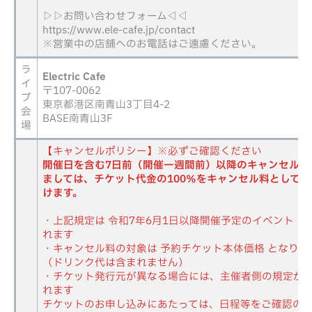
▷▷お問い合わせフォーム◁◁
https://www.ele-cafe.jp/contact
※営業中の店舗へのお電話はご遠慮ください。
ラ
Electric Cafe
イ
〒107-0062
ブ
東京都港区南青山3丁目4-2
会
BASE南青山3F
場
【キャンセルポリシー】※必ずご確認ください
開催日を含む7日前（開催一週間前）以降のキャンセルに
ましては、チケット代金の100％をキャンセル料として申
けます。
・上記規定は 令和7年6月1日以降開催予定のイベント に
れます
・キャンセル料の対象は 予約チケット本体価格 となりま
（ドリンク代は含まれません）
・チケット発行元が異なる場合には、主催者側の規定が
れます
チケットのお申し込みにあたっては、日程等をご確認の