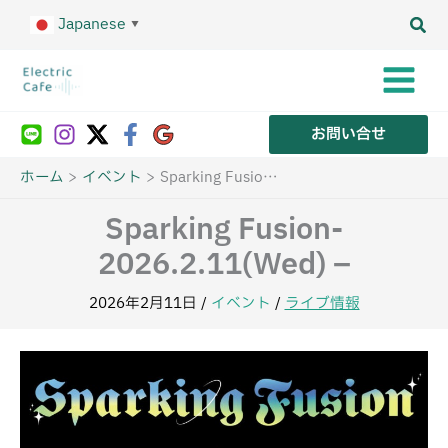
内
Japanese
容
▼
を
ス
キ
ッ
プ
お問い合せ
ホーム
イベント
Sparking Fusion- 2026.2.11(Wed) –
Sparking Fusion-
2026.2.11(Wed) –
2026年2月11日
/
イベント
/
ライブ情報