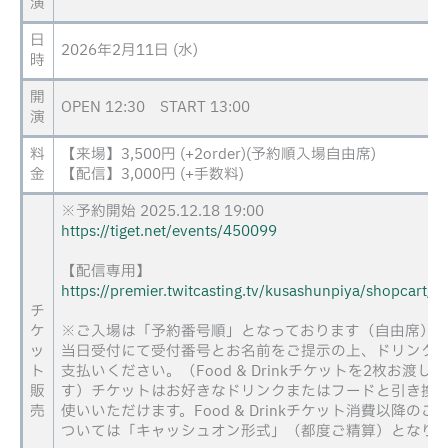
演
日
2026年2月11日 (水)
時
開
OPEN 12:30 START 13:00
演
料
【来場】3,500円 (+2order)(予約順入場自由席)
金
【配信】3,000円 (+手数料)
※予約開始 2025.12.18 19:00
https://tiget.net/events/450099
【配信専用】
https://premier.twitcasting.tv/kusashunpiya/shopcart/
チ
ケ
※ご入場は「予約番号順」となっております（自由席）
ッ
当日受付にて受付番号とお名前をご提示の上、ドリンク
ト
支払いください。（Food & Drinkチケットを2枚お渡し
販
す）チケットはお好きなドリンクまたはフードと引き換
売
使いいただけます。Food & Drinkチケット消費以降のご
ついては「キャッシュオン形式」（都度ご精算）となり