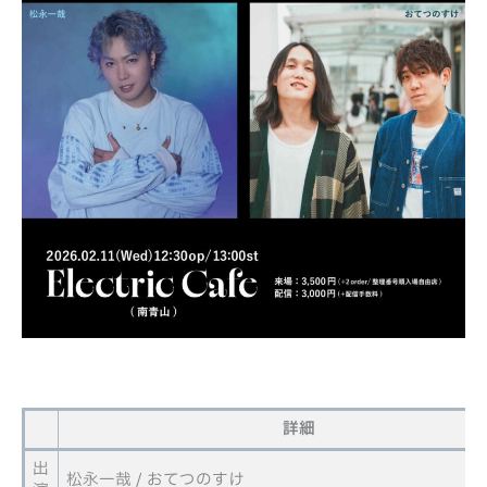
詳細
出
松永一哉 / おてつのすけ