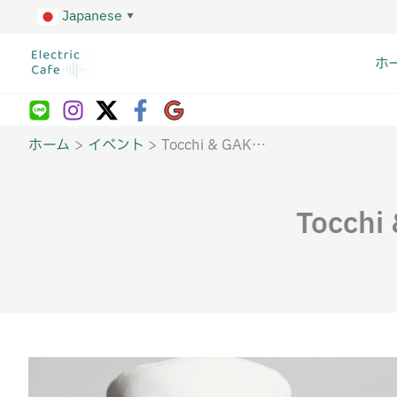
内
Japanese
▼
容
を
ホ
ス
キ
ッ
プ
ホーム
イベント
Tocchi & GAKU Duo Live – 2026.4.12(Sun) –
Tocchi