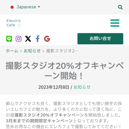
内
Japanese
容
▼
を
ス
キ
ッ
プ
お問い合せ
ホーム
お知らせ
撮影スタジオ20%オフキャンペーン開始！
撮影スタジオ20%オフキャンペ
ーン開始！
2023年12月8日
/
お知らせ
都心でアクセスも良く、撮影スタジオとしても使い勝手の良
いエレカフェの魅力を、より多くの方に知って頂く為に、こ
の度
撮影スタジオ20％オフキャンペーン
を開始致しました。
3月末までの期間限定キャンペーン
となっております。
是非お得なこの機会にエレカフェで撮影してみてください！